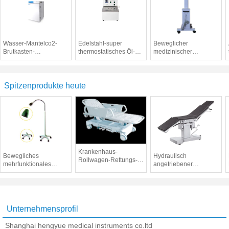
Wasser-Mantelco2-
Edelstahl-super
Beweglicher
Brutkasten-
thermostatisches Öl-
medizinischer
medizinische
Bad/Wasserbad für
UVsterilisator-
Ausrüstung für
Gen-Verstärkungs-
UVsterilisations-LKW
Organisations-Kultur
Experiment
AC220V 50HZ,
100μW/Cm ²
Spitzenprodukte heute
Beleuchtung
Krankenhaus-
Bewegliches
Hydraulisch
Rollwagen-Rettungs-
mehrfunktionales
angetriebener
Bett mit
chirurgisches
chirurgischer
Aluminiumdruckgussgroßrechner
funktionierendes Licht,
Operationstisch für
ärztliche
allgemeine chirurgische
Untersuchungs-Licht
Operationen
Unternehmensprofil
Shanghai hengyue medical instruments co.ltd