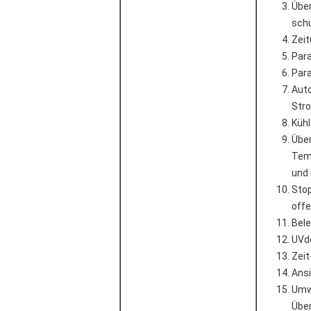
Über
sch
Zei
Par
Par
Aut
Str
Küh
Über
Tem
und 
Stop
offe
Bel
UVde
Zei
Ans
Umw
Übe