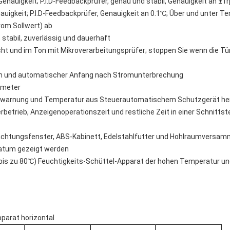
enauigkeit; P.I.D-Feedbackprüfer, genau und stabil, Genauigkeit an ±1
igkeit; P.I.D-Feedbackprüfer, Genauigkeit an 0.1℃; Über und unter 
om Sollwert) ab
 stabil, zuverlässig und dauerhaft
ht und im Ton mit Mikroverarbeitungsprüfer; stoppen Sie wenn die Tür
 und automatischer Anfang nach Stromunterbrechung
ameter
urwarnung und Temperatur aus Steuerautomatischem Schutzgerät he
rbetrieb, Anzeigenoperationszeit und restliche Zeit in einer Schnittste
achtungsfenster, ABS-Kabinett, Edelstahlfutter und Hohlraumversa
Datum gezeigt werden
(bis zu 80℃) Feuchtigkeits-Schüttel-Apparat der hohen Temperatur u
parat horizontal