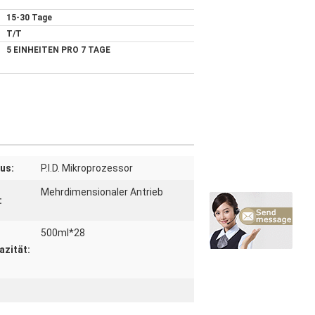
15-30 Tage
T/T
5 EINHEITEN PRO 7 TAGE
us:
P.I.D. Mikroprozessor
Mehrdimensionaler Antrieb
:
500ml*28
zität: