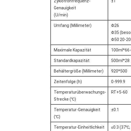
Zyklotronfrequenz-
±1
Genauigkeit
(U/min)
Umfang (Millimeter)
Φ26
Φ35 (beso
Φ50 20-20
Maximale Kapazität
100ml*66 
Standardkapazität
500ml*28
Behältergröße (Millimeter)
920*500
Zeitenfolge (h)
0-999.9
Temperaturüberwachungs-
RT+5-60
Strecke (℃)
Temperatur-Genauigkeit
±0.1
(℃)
Temperatur-Einheitlichkeit
≤0.3 (37℃,