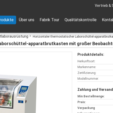
Vertrieb & 
rodukte
Über uns
Fabrik Tour
Qualitätskontrolle
Konta
tlaborausrüstung
Horizontaler thermostatischer Laborschüttel-apparatbrut
Laborschüttel-apparatbrutkasten mit großer Beobach
Produktdetails:
Herkunftsort:
Markenname:
Zertifizierung:
Modellnummer:
Zahlung und Versand
Min Bestellmenge:
Preis:
Verpackung