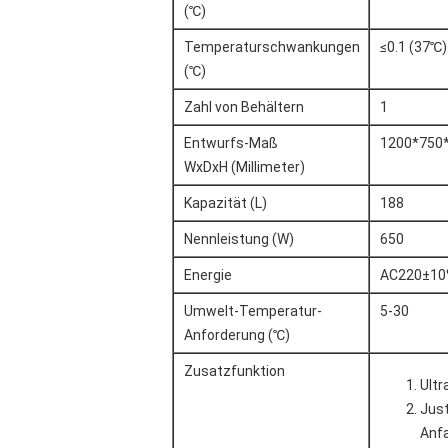
(℃)
Temperaturschwankungen
≤0.1 (37℃)
(℃)
Zahl von Behältern
1
Entwurfs-Maß
1200*750
WxDxH (Millimeter)
Kapazität (L)
188
Nennleistung (W)
650
Energie
AC220±10
Umwelt-Temperatur-
5-30
Anforderung (℃)
Zusatzfunktion
Ultr
Just
Anf