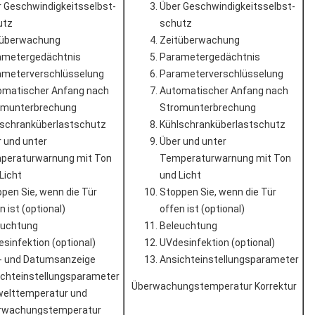
 Geschwindigkeitsselbst-
Über Geschwindigkeitsselbst-
utz
schutz
tüberwachung
Zeitüberwachung
ametergedächtnis
Parametergedächtnis
ameterverschlüsselung
Parameterverschlüsselung
omatischer Anfang nach
Automatischer Anfang nach
omunterbrechung
Stromunterbrechung
lschranküberlastschutz
Kühlschranküberlastschutz
 und unter
Über und unter
peraturwarnung mit Ton
Temperaturwarnung mit Ton
Licht
und Licht
pen Sie, wenn die Tür
Stoppen Sie, wenn die Tür
n ist (optional)
offen ist (optional)
euchtung
Beleuchtung
sinfektion (optional)
UVdesinfektion (optional)
t- und Datumsanzeige
Ansichteinstellungsparameter
ichteinstellungsparameter
Überwachungstemperatur Korrektur
elttemperatur und
rwachungstemperatur