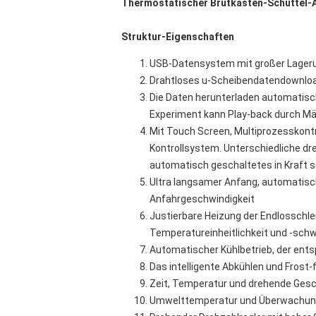
Thermostatischer Brutkasten-Schüttel-A
Struktur-Eigenschaften
USB-Datensystem mit großer Lager
Drahtloses u-Scheibendatendownloa
Die Daten herunterladen automatis
Experiment kann Play-back durch M
Mit Touch Screen, Multiprozesskont
Kontrollsystem. Unterschiedliche d
automatisch geschaltetes in Kraft s
Ultra langsamer Anfang, automatisch
Anfahrgeschwindigkeit
Justierbare Heizung der Endlosschlei
Temperatureinheitlichkeit und -sch
Automatischer Kühlbetrieb, der en
Das intelligente Abkühlen und Frost-f
Zeit, Temperatur und drehende Gesch
Umwelttemperatur und Überwachung