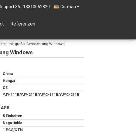
Support:
86--13310062820
German
kt
Referenzen
kasten mit großer Beobachtung Windows
tung Windows
China
Hengzi
CE
YJY-111B/YJY-211B/YJYC-111B/YJYC-211B
 AGB:
5 Einheiten
Negotiable
1 PCS/CTN