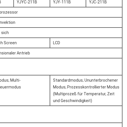
B
YJYC-211B
YJY-111B
YJC-211B
roprozessor
nvektion
 sich
ch Screen
LCD
sionaler Antrieb
dus; Multi-
Standardmodus; Ununterbrochener
teuermodus
Modus; Prozesskontrollierter Modus
(Multiprozeß für Temperatur, Zeit
und Geschwindigkeit)