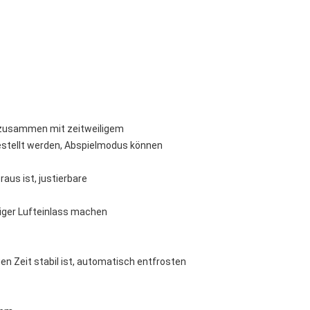
t zusammen mit zeitweiligem
estellt werden, Abspielmodus können
us ist, justierbare
tiger Lufteinlass machen
gen Zeit stabil ist, automatisch entfrosten