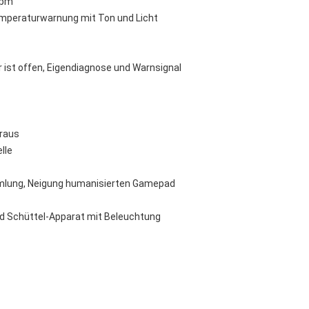
rpm
Temperaturwarnung mit Ton und Licht
 ist offen, Eigendiagnose und Warnsignal
raus
lle
mmlung, Neigung humanisierten Gamepad
nd Schüttel-Apparat mit Beleuchtung