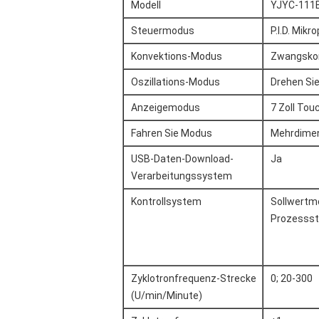
Modell
YJYC-111
Steuermodus
P.I.D. Mik
Konvektions-Modus
Zwangsko
Oszillations-Modus
Drehen Sie
Anzeigemodus
7 Zoll Tou
Fahren Sie Modus
Mehrdimen
USB-Daten-Download-
Ja
Verarbeitungssystem
Kontrollsystem
Sollwertmo
Prozesss
Zyklotronfrequenz-Strecke
0; 20-300
(U/min/Minute)