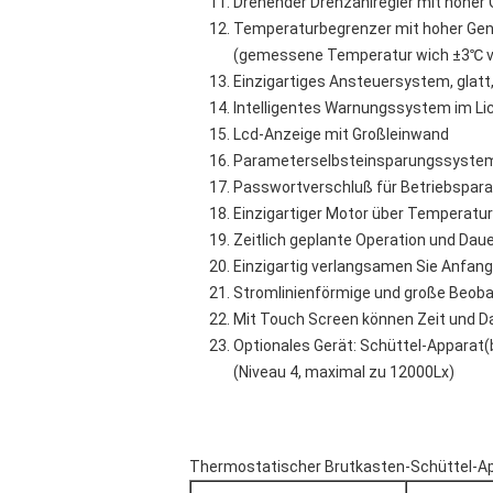
Drehender Drehzahlregler mit hoher G
Temperaturbegrenzer mit hoher Genau
(gemessene Temperatur wich ±3℃ v
Einzigartiges Ansteuersystem, glatt,
Intelligentes Warnungssystem im Lic
Lcd-Anzeige mit Großleinwand
Parameterselbsteinsparungssystem
Passwortverschluß für Betriebspar
Einzigartiger Motor über Temperat
Zeitlich geplante Operation und Daue
Einzigartig verlangsamen Sie Anfang
Stromlinienförmige und große Beob
Mit Touch Screen können Zeit und 
Optionales Gerät: Schüttel-Apparat
(Niveau 4, maximal zu 12000Lx)
Thermostatischer Brutkasten-Schüttel-Ap