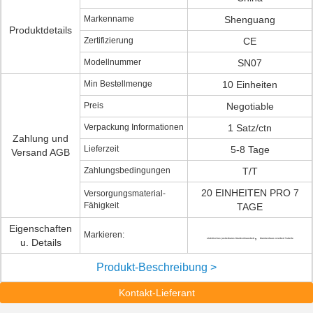
Markenname
Shenguang
Produktdetails
Zertifizierung
CE
Modellnummer
SN07
Min Bestellmenge
10 Einheiten
Preis
Negotiable
Verpackung Informationen
1 Satz/ctn
Zahlung und
Lieferzeit
5-8 Tage
Versand AGB
Zahlungsbedingungen
T/T
20 EINHEITEN PRO 7
Versorgungsmaterial-
Fähigkeit
TAGE
Eigenschaften
Markieren:
,
u. Details
elektrisches justierbares Krankenhausbett
Krankenhaus overbed Tabelle
Produkt-Beschreibung >
Kontakt-Lieferant