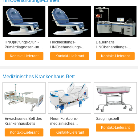
HNObehandlungs-Einheit
HNOprüfungs-Stuhl-
Hochleistungs-
Dauerhafte
Primärdiagnosen-und
HNObehandlungs-
HNObehandlungs-
Behandlungs-Tabelle
Einheit mit
Einheits-Ohr-Nasen-
Kontakt-Lieferant
Kontakt-Lieferant
Kontakt-Lieferant
AC220V 50HZ
HNOhnobehandlungs-
Kehldiagnosen-und -
Stuhl
behandlungs-Tabelle
Medizinisches Krankenhaus-Bett
Erwachsenes Bett des
Neun Funktions-
Säuglingsbett
Krankenhausbetts
medizinisches
Kontakt-Lieferant
Krankenhaus-Bett,
Kontakt-Lieferant
Kontakt-Lieferant
ICU-Raum-