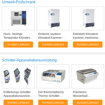
Umwelt-Prüfschrank
Hoch- niedrige
Einfache saubere
Edelstahl-Klimatest-
Temperatur-Klimatest-
Klimatest-Kammer-
Kammer, medizinische
Kammer, die
Medizin-Stabilitäts-
Stabilitäts-Prüfungs-
Kontakt-Lieferant
Kontakt-Lieferant
Kontakt-Lieferant
experimentellen Ofen
Test-Kammer
Kammer
abwechselt
Schüttel-Apparatlaborausrüstung
Entfärbungs-Schüttel-
Der thermostatische
Präzisions-
Apparatlaborausrüstungs-
Thermo Schüttel-
Wasserbad-
Überlastschutz für
Apparatbrutkasten-
Brutkasten-Schüttel-
Kontakt-Lieferant
Kontakt-Lieferant
Kontakt-Lieferant
biochemische
Desktop mit Kapazität
Apparat,