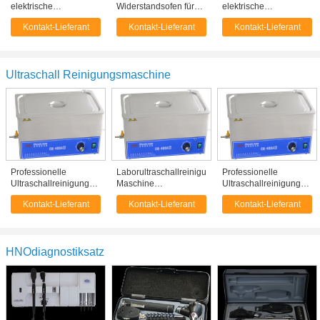
elektrische
Widerstandsofen für
elektrische
Widerstandsofen-
Element-Analyse und
Widerstandsofen-
Kontakt-Lieferant
Kontakt-Lieferant
Kontakt-Lieferant
korrosionsbeständige
Diagnose
korrosionsbeständige
1-jährige Garantie
1-jährige Garantie
Ultraschall Reinigungsmaschine
Professionelle
Laborultraschallreinigungs-
Professionelle
Ultraschallreinigungs-
Maschine
Ultraschallreinigungs-
Maschine mit Digital-
korrosionsbeständiges
Maschine mit Digital-
Kontakt-Lieferant
Kontakt-Lieferant
Kontakt-Lieferant
Timer u. -heizung
CER genehmigt
Timer u. -heizung
HNOdiagnostiksatz