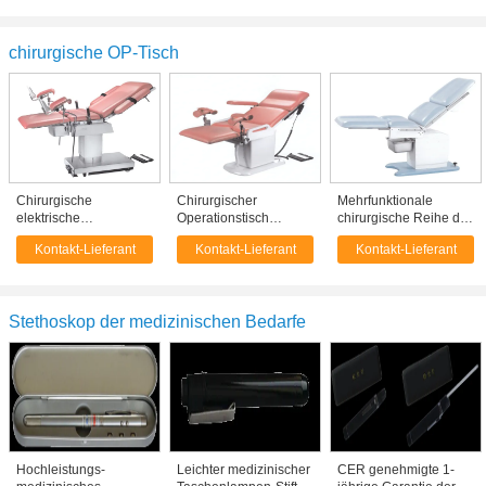
vollautomatisches
Krankenhaus-Bett
chirurgische OP-Tisch
Chirurgische
Chirurgischer
Mehrfunktionale
elektrische
Operationstisch
chirurgische Reihe des
Operationstisch-
Wechselstroms 220V
Operationstisch-ET400
Kontakt-Lieferant
Kontakt-Lieferant
Kontakt-Lieferant
Doppelt-Steuerung mit
50HZ 1.0kw mit
mit Höhenverstellung
Fuß-Pedal-und
Abdeckung des
Handsteuerung
Edelstahl-304
Stethoskop der medizinischen Bedarfe
Hochleistungs-
Leichter medizinischer
CER genehmigte 1-