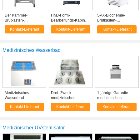
Der Kammer-
HMJ-Form-
SPX-Biochemie-
Brutkasten-
Bearbeitungs-Kabinett-
Brutkasten-
medizinischen
Brutkasten-
medizinische
Kontakt-Lieferant
Kontakt-Lieferant
Kontakt-Lieferant
Ausrüstung YQX
medizinische
Ausrüstung mit
anaerobe
Ausrüstung mit
Parameter-
Hochleistung
kleinem Fenster
Selbsteinsparungs-
System
Medizinisches Wasserbad
Medizinisches
Drei- Zweck-
1-jährige Garantie-
Wasserbad
medizinisches
medizinisches
Wasserbad,
Wasserbad, niedrige
Kontakt-Lieferant
Kontakt-Lieferant
Kontakt-Lieferant
elektrothermisches
Temperatur-
thermostatisches
Wasserbad-
Wasserbad
thermostatischer
Behälter
Medizinischer UVsterilisator