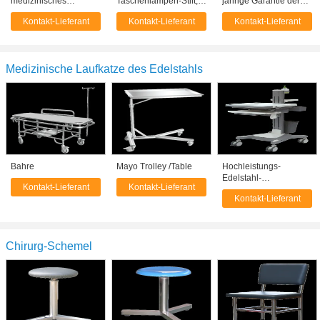
medizinisches
Taschenlampen-Stift,
jährige Garantie der
Anzeigestange CER
Krankenschwester
medizinischen
Kontakt-Lieferant
Kontakt-Lieferant
Kontakt-Lieferant
genehmigt, ersteigbar
personifizierte
Taschenlampen-
mit Licht
medizinisches Stift-
Krankenhaus-
Licht
medizinischen
Ausrüstung
Medizinische Laufkatze des Edelstahls
Bahre
Mayo Trolley /Table
Hochleistungs-
Edelstahl-
Kontakt-Lieferant
Kontakt-Lieferant
medizinische
Kontakt-Lieferant
Laufkatzen-
bewegliche Computer-
Laufkatze
Chirurg-Schemel