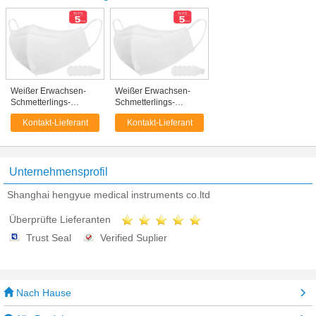
Weißer Erwachsen-
Weißer Erwachsen-
Schmetterlings-
Schmetterlings-
knochenlose
knochenlose
Kontakt-Lieferant
Kontakt-Lieferant
chirurgische
chirurgische
Wegwerfmaske der
Wegwerfmaske der
Farbmedizinischer
Farbmedizinischer
chirurgischer N95
chirurgischer N95
Masken-99,07%
Masken-99,07%
Unternehmensprofil
Shanghai hengyue medical instruments co.ltd
Überprüfte Lieferanten
Trust Seal
Verified Suplier
Nach Hause