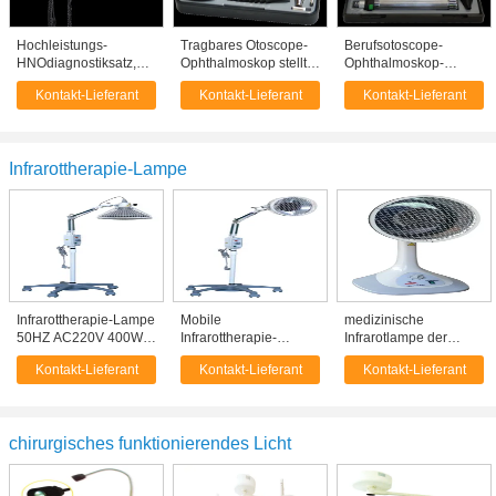
Hochleistungs-
Tragbares Otoscope-
Berufsotoscope-
HNOdiagnostiksatz,
Ophthalmoskop stellte
Ophthalmoskop-
Otoscope-
mit großer
Diagnose eingestellt
Kontakt-Lieferant
Kontakt-Lieferant
Kontakt-Lieferant
Ophthalmoskop
Stelle/kleiner Stellen-
für Medizinstudenten
gesetzter
Beleuchtungs-Form
Wechselstrom 220V
ein
Infrarottherapie-Lampe
Infrarottherapie-Lampe
Mobile
medizinische
50HZ AC220V 400W,
Infrarottherapie-
Infrarotlampe der
Infrarotstrahlentherapie-
Lampe, Infrarotgeräte
therapie-400W für
Kontakt-Lieferant
Kontakt-Lieferant
Kontakt-Lieferant
Lampe
der Lichttherapie-
teilweise Behandlung
400W
und
Gesundheitswesen
chirurgisches funktionierendes Licht