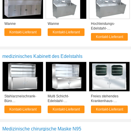
Wanne
Wanne
Hochleistungs-
Edelstahl-
Kontakt-Lieferant
Kontakt-Lieferant
Krankenhaus-Wannen
Kontakt-Lieferant
mit drei Stations-
Sensor-Hähnen
medizinisches Kabinett des Edelstahls
Stahlarzneischrank-
Multi Schicht-
Freies stehendes
Büro
Edelstahl-
Krankenhaus-
Furniture900x250/400x1750mm
medizinisches
Arzneischrank-
Kontakt-Lieferant
Kontakt-Lieferant
Kontakt-Lieferant
Antirost Sainless
Kabinett,
Krankenhaus-
Metallarzneischrank
medizinisches
Instrument mit Fenster
Medizinische chirurgische Maske N95