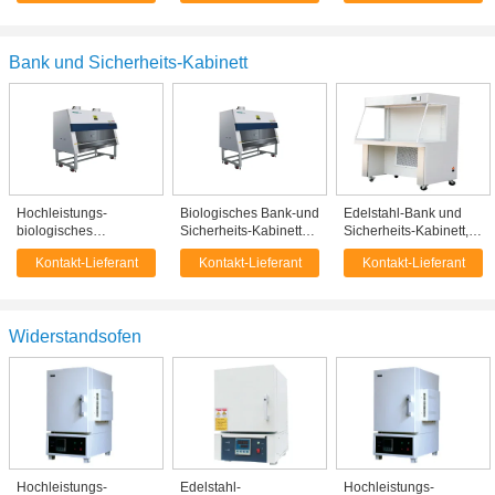
Reaktion
70L CER genehmigte
Laborschüttelmaschine
mit USB-Daten-System
Bank und Sicherheits-Kabinett
Hochleistungs-
Biologisches Bank-und
Edelstahl-Bank und
biologisches
Sicherheits-Kabinett
Sicherheits-Kabinett,
Sicherheits-Kabinett
mit moderner Luft-
horizontale laminare
Kontakt-Lieferant
Kontakt-Lieferant
Kontakt-Lieferant
BHC II B2 mit
Reinigungs-
Strömungs-saubere
Mikroprozessor-
Technologie
Bank
Kontrollsystem
Widerstandsofen
Hochleistungs-
Edelstahl-
Hochleistungs-