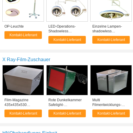
OP-Leuchte
LED-Operations-
Einzelne Lampen-
Shadowless
shadowless
Kontakt-Lieferant
Operationsleuchte-
Deckenleuchte 50/60
Kontakt-Lieferant
Kontakt-Lieferant
Doppelt-Lampe mit
Hz mit Temperatur der
Decken-Berg
Farbe5000k
X Ray-Film-Zuschauer
Film-Magazine
Rote Dunkelkammer
Multi
435x435x530
Safelight-
Filmentwicklungs-
Millimeter des
Dunkelkammer-
Behälter der Größen-X
Kontakt-Lieferant
Kontakt-Lieferant
Kontakt-Lieferant
Edelstahl-X Ray für
Ausrüstungs-einzelne
Ray, Edelstahl-
Krankenhaus
Farbsich
Filmentwicklungs-
entwickelndes Licht
Behälter