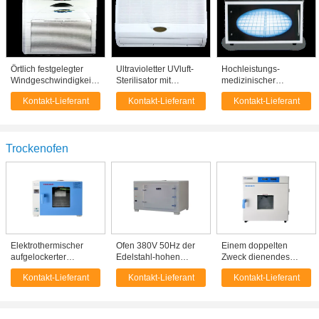
Örtlich festgelegter
Ultravioletter UVluft-
Hochleistungs-
Windgeschwindigkeits-
Sterilisator mit
medizinischer
medizinischer
ununterbrochenem
UVsterilisator,
Kontakt-Lieferant
Kontakt-Lieferant
Kontakt-Lieferant
UVsterilisator,
und Abstand-
UVdesinfektions-
UVkeimer-Maschine
Abspielmodus
Kammer
CER genehmigt
AC220V/50Hz
Trockenofen
Elektrothermischer
Ofen 380V 50Hz der
Einem doppelten
aufgelockerter
Edelstahl-hohen
Zweck dienendes
Tischplattentrockenofen
Temperatur Labormit
Labortrockenofen-/-
Kontakt-Lieferant
Kontakt-Lieferant
Kontakt-Lieferant
mit äußerem
LED-Anzeige
brutkasten-
Beobachtungsfenster
Temperatur-
Einheitlichkeit