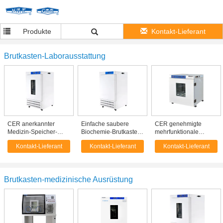
Produkte
Kontakt-Lieferant
Brutkasten-Laborausstattung
CER anerkannter
Einfache saubere
CER genehmigte
Medizin-Speicher-
Biochemie-Brutkasten-
mehrfunktionale
Kühlschrank,
Laborausstattung,
wissenschaftliche
Kontakt-Lieferant
Kontakt-Lieferant
Kontakt-Lieferant
medizinischer Grad-
niedrige Temperatur-
Brutkasten
Kühlschrank
Brutkasten
Formammal-
Zellen/Pflanzengewebe
Brutkasten-medizinische Ausrüstung