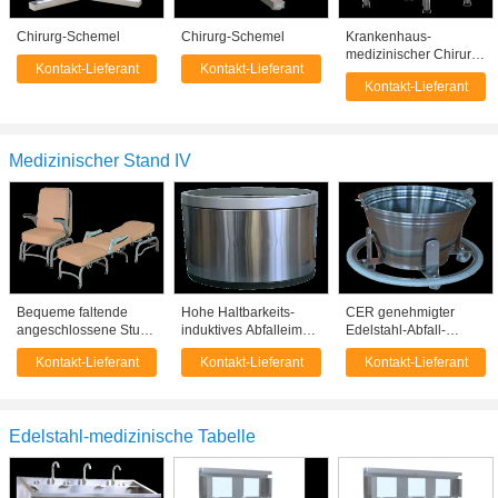
Chirurg-Schemel
Chirurg-Schemel
Krankenhaus-
medizinischer Chirurg
Kontakt-Lieferant
Kontakt-Lieferant
petzt Stühle für
Kontakt-Lieferant
Augenoperation
Medizinischer Stand IV
Bequeme faltende
Hohe Haltbarkeits-
CER genehmigter
angeschlossene Stuhl-
induktives Abfalleimer-
Edelstahl-Abfall-
Krankenhaus-
Krankenhaus-
Dollar-Antirost für
Kontakt-Lieferant
Kontakt-Lieferant
Kontakt-Lieferant
medizinische
überschüssiger
Krankenhaus-
Ausrüstung für
Behälter CER Zertifikat
Versorgungen
Erwachsenen
Edelstahl-medizinische Tabelle