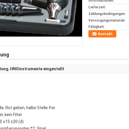
Informationen:
Lieferzeit:
Zahlungsbedingungen:
Versorgungsmaterial-
Fähigkeit:
Kontakt
bung
tung
,
HNOinstrumente eingestellt
e, Rot geben, halbe Stelle frei
r, kein Filter
0 ±15 ±20 (d)
rgrößerungsglas *2: 3mal