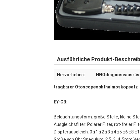
Ausführliche Produkt-Beschrei
Hervorheben:
HNOdiagnoseausrüs
tragbarer Otoscopeophthalmoskopsatz
EY-CB:
Beleuchtungsform: große Stelle, kleine Stell
Ausgleichsfilter: Polarer Filter, rot-freier Filte
Diopterausgleich: 0 ±1 ±2 ±3 ±4 ±5 ±6 ±8 ±1
Größe von Ohr Speculum: 2,5, 3, 4, 5mm Ve