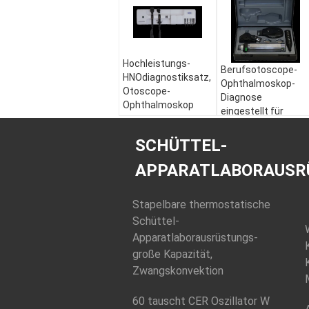
Hochleistungs-
Berufsotoscope-
HNOdiagnostiksatz,
Ophthalmoskop-
Otoscope-
Diagnose
Ophthalmoskop
eingestellt für
gesetzter
Medizinstudenten
Wechselstrom
SCHÜTTEL-
220V
APPARATLABORAUSR
Stapelbare thermostatische
Schüttel-
Apparatlaborausrüstungs-
große Kapazität,
Zwangskonvektion
60 tauscht CER Oszillator W