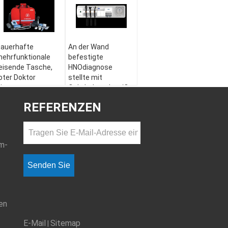
auerhafte
An der Wand
ehrfunktionale
befestigte
eisende Tasche,
HNOdiagnose
oter Doktor
stellte mit
tinerant
Ophthalmoskop/Otoscope/nasalem
mergency Bag
Speculum ein
REFERENZEN
m-
Senden Sie
en
E-Mail
Sitemap
|