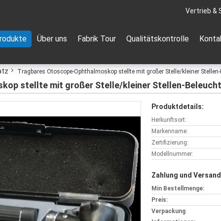
Vertrieb & 
rodukte
Über uns
Fabrik Tour
Qualitätskontrolle
Konta
atz
Tragbares Otoscope-Ophthalmoskop stellte mit großer Stelle/kleiner Stelle
p stellte mit großer Stelle/kleiner Stellen-Beleuch
Produktdetails:
Herkunftsort:
Markenname:
Zertifizierung:
Modellnummer:
Zahlung und Versand
Min Bestellmenge:
Preis:
Verpackung