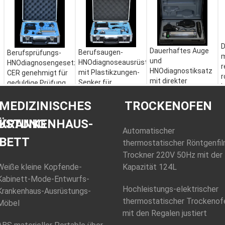
D
Dauerhaftes Auge
Berufsaugen-
Berufsprüfungs-
m
und
HNOdiagnoseausrüstung
HNOdiagnosengesetztes
r
HNOdiagnostiksatz
mit Plastikzungen-
CER genehmigt für
r
mit direkter
Senker für
geduldige Prüfung
I
Beleuchtung und
medizinisches
Nutzung:
E
Portable
MEDIZINISCHES
TROCKENOFEN
Berufsprüfung
Typ::
Sehschärfe-
ÜSTUNG
KRANKENHAUS-
Prüfung-Apparat
Automatischer
Material:
Edelstahl
BETT
thermostatischer Röntgenfil
Trockner 220V 50Hz mit der
Weiße kleine Kopfende-
Kapazität 124L
Kabinett-Mode-Entwurfs-
Hochleistungs-elektrischer
Krankenhaus-Ausrüstungs-
thermostatischer Trockenof
Möbel
mit den Regalen justiert