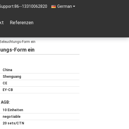
Support:
86--13310062820
German
kt
Referenzen
n-Beleuchtungs-Form ein
tungs-Form ein
China
Shenguang
CE
EY-CB
 AGB:
10 Einheiten
negotiable
20 sets/CTN