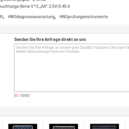
euchtungs-Birne V *2 „AA“: 2.5V/0.45 A
,
,
lt
HNOdiagnoseausrüstung
HNOprüfungsinstrumente
s
Senden Sie Ihre Anfrage direkt an uns
(
0
/ 3000)