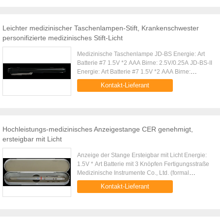
Leichter medizinischer Taschenlampen-Stift, Krankenschwester
personifizierte medizinisches Stift-Licht
Medizinische Taschenlampe JD-BS Energie: Art
Batterie #7 1.5V *2 AAA Birne: 2.5V/0.25A JD-BS-II
Energie: Art Batterie #7 1.5V *2 AAA Birne:
2.5V/0.25A Stift-förmig Fertigungsstraße
Kontakt-Lieferant
Medizinische Instrumente Co., ...
Hochleistungs-medizinisches Anzeigestange CER genehmigt,
ersteigbar mit Licht
Anzeige der Stange Ersteigbar mit Licht Energie:
1.5V * Art Batterie mit 3 Knöpfen Fertigungsstraße
Medizinische Instrumente Co., Ltd. (formal
medizinisches Instrument-Fabrik Shanghais Yuejin
Kontakt-Lieferant
Shanghais Yuejin) ...