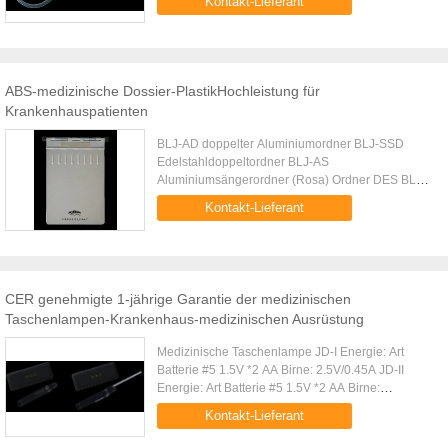
Kontakt-Lieferant
Jahre 1974 gegründet und jetzt sitzen in ...
ABS-medizinische Dossier-PlastikHochleistung für
Krankenhauspatienten
BLJ-AD doppelter Aluminiumordner BLJ-SSD
Edelstahldoppeltordner BLJ-AS
Aluminiumsängerordner (Rosa) Ordner DES BLJ-
ABS ABSdoppelten Fertigungsstraße Medizinische
Kontakt-Lieferant
Instrumente Co., Ltd. (formal medizinisches ...
CER genehmigte 1-jährige Garantie der medizinischen
Taschenlampen-Krankenhaus-medizinischen Ausrüstung
Medizinische Taschenlampe JD-I Energie: Art
Batterie #5 1.5V *2 AA Birne: 2.5V/0.45A JD-II
Energie: Art Batterie #5 1.5V *2 AA Birne:
2.5V/0.45A Mit Zungensenker Fertigungsstraße
Kontakt-Lieferant
Medizinische Instrumente Co., ...