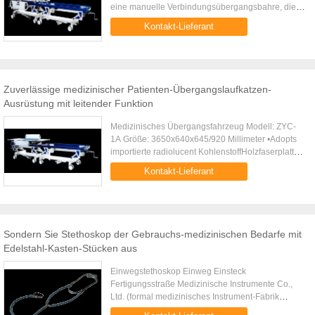
eine manuelle Verbindungsübergangsbahre, die
Querinfektion verhindern kann. •Fallanalyse: „A“ ist
Kontakt-Lieferant
im Operationsraum, „B“ ...
Zuverlässige medizinischer Patienten-Übergangslaufkatzen-
Ausrüstung mit leitender Funktion
Medizinisches Übergangsfahrzeug Modell: ZYC-
1A Größe: 3650x640x645/920 Millimeter •Adopts
importierte radiolucent KohlenstoffHolzfaserplatte
und qualifizierte Aluminium mit guter Stärke und
Kontakt-Lieferant
Auftritt. •Mit ...
Sondern Sie Stethoskop der Gebrauchs-medizinischen Bedarfe mit
Edelstahl-Kasten-Stücken aus
Einwegstethoskop Einweg Einsteck
Fertigungsstraße Medizinische Instrumente Co.,
Ltd. (formal medizinisches Instrument-Fabrik
Shanghais Yuejin Shanghais Yuejin) wurden im