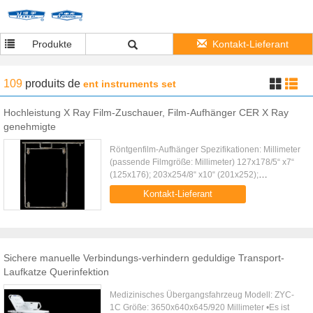
Produkte
Kontakt-Lieferant
109
produits
de
ent instruments set
Hochleistung X Ray Film-Zuschauer, Film-Aufhänger CER X Ray
genehmigte
Röntgenfilm-Aufhänger Spezifikationen: Millimeter
(passende Filmgröße: Millimeter) 127x178/5“ x7“
(125x176); 203x254/8“ x10“ (201x252);
254x305/10“ X12“ (252x303); 280x356/11“ x14“
Kontakt-Lieferant
(177x354); 305x381/12“ x15“ ...
Sichere manuelle Verbindungs-verhindern geduldige Transport-
Laufkatze Querinfektion
Medizinisches Übergangsfahrzeug Modell: ZYC-
1C Größe: 3650x640x645/920 Millimeter •Es ist