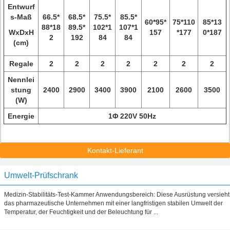
Entwurf
s-Maß
66.5*
68.5*
75.5*
85.5*
60*95*
75*110
85*13
88*18
89.5*
102*1
107*1
WxDxH
157
*177
0*187
2
192
84
84
(cm)
Regale
2
2
2
2
2
2
2
Nennlei
stung
2400
2900
3400
3900
2100
2600
3500
(W)
Energie
1Φ 220V 50Hz
Kontakt-Lieferant
Umwelt-Prüfschrank
Medizin-Stabilitäts-Test-Kammer Anwendungsbereich: Diese Ausrüstung versieht
das pharmazeutische Unternehmen mit einer langfristigen stabilen Umwelt der
Temperatur, der Feuchtigkeit und der Beleuchtung für ...