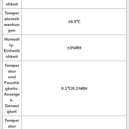
chkeit
Temper
atursch
±0.5℃
wankun
gen
Humudi
ty-
±3%RH
Einheitli
chkeit
Temper
atur
und
Feuchti
gkeits-
0.1℃/0.1%RH
Anzeige
n-
Genaui
gkeit
Temper
atur