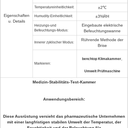
Temperatureinheitlichkeit:
±2℃
Eigenschaften
Humudity-Einheitlichkeit:
±3%RH
u. Details
Eingebaute elektrische
Heizungs-und
Befeuchtungs-Modus:
Befeuchtungswanne
Rührende Methode der
Innerer zyklischer Modus:
Brise
,
benchtop Klimakammer
Markieren:
Umwelt Prüfmaschine
Medizin-Stabilitäts-Test-Kammer
Anwendungsbereich:
Diese Ausrüstung versieht das pharmazeutische Unternehmen
mit einer langfristigen stabilen Umwelt der Temperatur, der
Feuchtigkeit und der Beleuchtung für