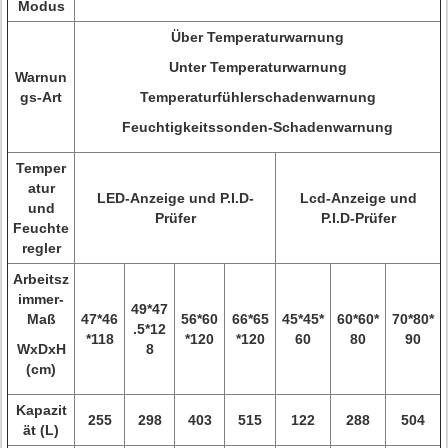
Modus
Über Temperaturwarnung
Unter Temperaturwarnung
Warnun
gs-Art
Temperaturfühlerschadenwarnung
Feuchtigkeitssonden-Schadenwarnung
Temper
atur
LED-Anzeige und P.I.D-
Lcd-Anzeige und
und
Prüfer
P.I.D-Prüfer
Feuchte
regler
Arbeitsz
immer-
49*47
Maß
47*46
56*60
66*65
45*45*
60*60*
70*80*
.5*12
*118
*120
*120
60
80
90
WxDxH
8
(cm)
Kapazit
255
298
403
515
122
288
504
ät (L)