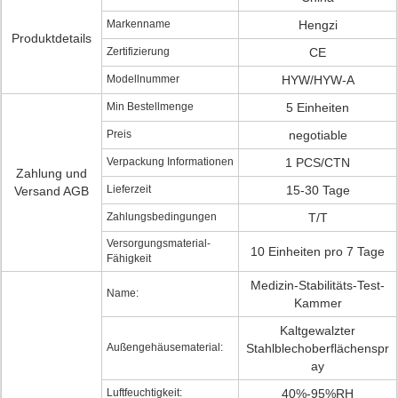
Markenname
Hengzi
Produktdetails
Zertifizierung
CE
Modellnummer
HYW/HYW-A
Min Bestellmenge
5 Einheiten
Preis
negotiable
Verpackung Informationen
1 PCS/CTN
Zahlung und
Lieferzeit
15-30 Tage
Versand AGB
Zahlungsbedingungen
T/T
Versorgungsmaterial-
10 Einheiten pro 7 Tage
Fähigkeit
Medizin-Stabilitäts-Test-
Name:
Kammer
Kaltgewalzter
Außengehäusematerial:
Stahlblechoberflächenspr
ay
Luftfeuchtigkeit:
40%-95%RH