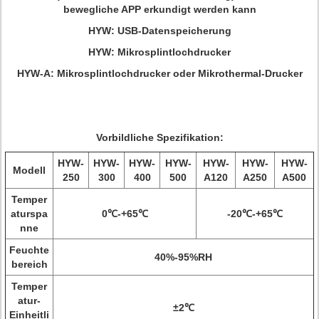
bewegliche APP erkundigt werden kann
HYW: USB-Datenspeicherung
HYW: Mikrosplintlochdrucker
HYW-A: Mikrosplintlochdrucker oder Mikrothermal-Drucker
Vorbildliche Spezifikation:
HYW-
HYW-
HYW-
HYW-
HYW-
HYW-
HYW-
Modell
250
300
400
500
A120
A250
A500
Temper
aturspa
0℃-+65℃
-20℃-+65℃
nne
Feuchte
40%-95%RH
bereich
Temper
atur-
±2℃
Einheitli