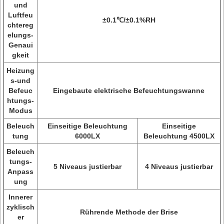
und
Luftfeu
±0.1℃/±0.1%RH
chtereg
elungs-
Genaui
gkeit
Heizung
s-und
Befeuc
Eingebaute elektrische Befeuchtungswanne
htungs-
Modus
Beleuch
Einseitige Beleuchtung
Einseitige
tung
6000LX
Beleuchtung 4500LX
Beleuch
tungs-
5 Niveaus justierbar
4 Niveaus justierbar
Anpass
ung
Innerer
zyklisch
Rührende Methode der Brise
er