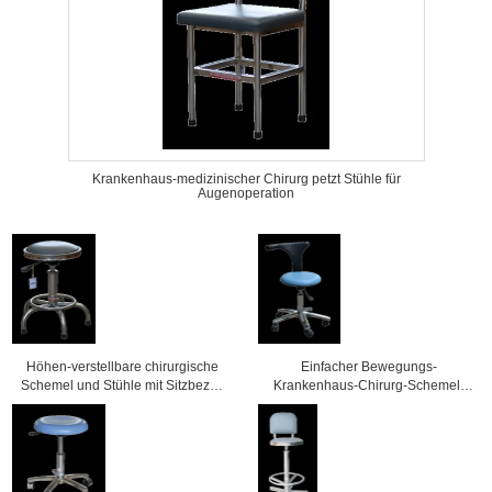
Krankenhaus-medizinischer Chirurg petzt Stühle für
Augenoperation
Höhen-verstellbare chirurgische
Einfacher Bewegungs-
Schemel und Stühle mit Sitzbezug
Krankenhaus-Chirurg-Schemel,
der Rad-/PU
Operationsraum petzt
φ380x430/530mm