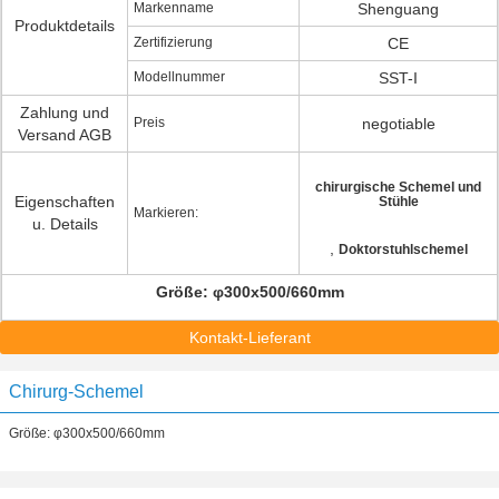
Markenname
Shenguang
Produktdetails
Zertifizierung
CE
Modellnummer
SST-I
Zahlung und
Preis
negotiable
Versand AGB
chirurgische Schemel und
Eigenschaften
Stühle
Markieren:
u. Details
,
Doktorstuhlschemel
Größe: φ300x500/660mm
Kontakt-Lieferant
Chirurg-Schemel
Größe: φ300x500/660mm