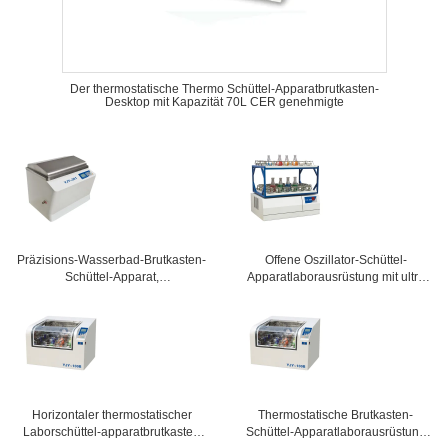
Der thermostatische Thermo Schüttel-Apparatbrutkasten-
Desktop mit Kapazität 70L CER genehmigte
Präzisions-Wasserbad-Brutkasten-
Offene Oszillator-Schüttel-
Schüttel-Apparat,
Apparatlaborausrüstung mit ultra
Laborschüttelmaschine mit USB-
langsames Anfangs1-jähriger
Daten-System
Garantie
Horizontaler thermostatischer
Thermostatische Brutkasten-
Laborschüttel-apparatbrutkasten
Schüttel-Apparatlaborausrüstung