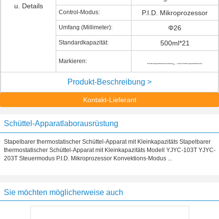
u. Details
Control-Modus:
P.I.D. Mikroprozessor
Umfang (Millimeter):
Φ26
Standardkapazität:
500ml*21
Markieren:
,
Schüttel-Apparatlaborausstattung
Laborschüttel-apparatbrutkasten
Produkt-Beschreibung >
Kontakt-Lieferant
Schüttel-Apparatlaborausrüstung
Stapelbarer thermostatischer Schüttel-Apparat mit Kleinkapazitäts Stapelbarer
thermostatischer Schüttel-Apparat mit Kleinkapazitäts Modell YJYC-103T YJYC-
203T Steuermodus P.I.D. Mikroprozessor Konvektions-Modus ...
Sie möchten möglicherweise auch