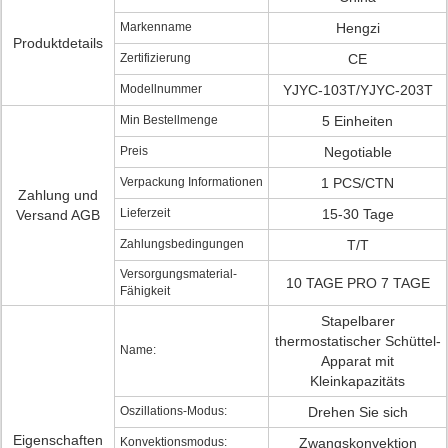
Markenname
Hengzi
Produktdetails
Zertifizierung
CE
Modellnummer
YJYC-103T/YJYC-203T
Min Bestellmenge
5 Einheiten
Preis
Negotiable
Verpackung Informationen
1 PCS/CTN
Zahlung und
Lieferzeit
15-30 Tage
Versand AGB
Zahlungsbedingungen
T/T
Versorgungsmaterial-
10 TAGE PRO 7 TAGE
Fähigkeit
Stapelbarer
thermostatischer Schüttel-
Name:
Apparat mit
Kleinkapazitäts
Oszillations-Modus:
Drehen Sie sich
Eigenschaften
Konvektionsmodus:
Zwangskonvektion