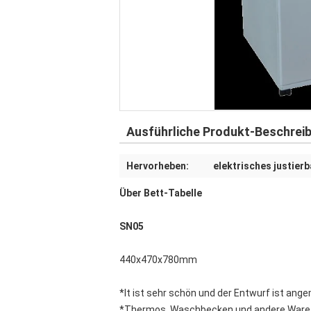
Ausführliche Produkt-Beschrei
Hervorheben:
elektrisches justier
Über Bett-Tabelle
SN05
440x470x780mm
*It ist sehr schön und der Entwurf ist ang
*Thermos, Waschbecken und andere Ware k