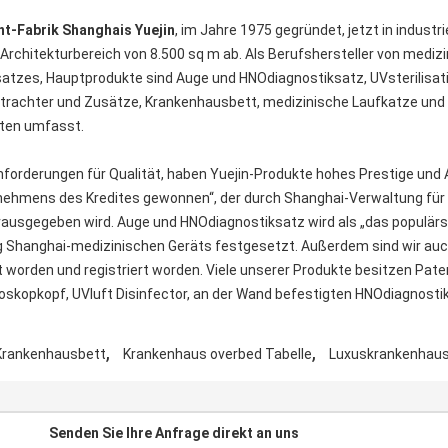
nt-Fabrik Shanghais Yuejin
, im Jahre 1975 gegründet, jetzt in industr
Architekturbereich von 8.500 sq m ab. Als Berufshersteller von mediz
tzes, Hauptprodukte sind Auge und HNOdiagnostiksatz, UVsterilisatio
trachter und Zusätze, Krankenhausbett, medizinische Laufkatze und 
Arten umfasst.
orderungen für Qualität, haben Yuejin-Produkte hohes Prestige und 
rnehmens des Kredites gewonnen“, der durch Shanghai-Verwaltung für 
usgegeben wird. Auge und HNOdiagnostiksatz wird als „das populärs
ng Shanghai-medizinischen Geräts festgesetzt. Außerdem sind wir au
worden und registriert worden. Viele unserer Produkte besitzen Paten
oskopkopf, UVluft Disinfector, an der Wand befestigten HNOdiagnosti
,
,
 Krankenhausbett
Krankenhaus overbed Tabelle
Luxuskrankenhau
s
Senden Sie Ihre Anfrage direkt an uns