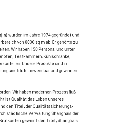
jin)
wurden im Jahre 1974 gegründet und
urbereich von 8000 sq m ab. Er gehörte zu
lten. Wir haben 150 Personal und unter
ockenöfen, Testkammern, Kühlschränke,
zustellen. Unsere Produkte sind in
schungsinstitute anwendbar und gewinnen
worden. Wir haben modernen Prozessfluß
ht ist Qualität das Leben unseres
d den Titel „der Qualitätssicherungs-
urch städtische Verwaltung Shanghais der
rutkasten gewinnt den Titel „Shanghais