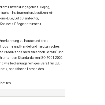
iellem Entwicklungsgebiet Luojing,
inischen Instrumenten, besitzen wir
ns-LKW, Luft Disinfector,
Kabinett, Pflegeinstrument,
Anerkennung zu Hause und breit
Industrie und Handel und medizinisches
te Produkt des medizinischen Geräts“ und
ch unter den Standards von ISO-9001:2000,
t, wie bedienungsfertiges Gerät für LED-
ksatz, spezifische Lampe des
sbetten