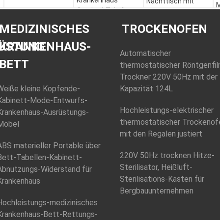
Krankenhaus
Nachttisch mit
M
Overbed-Tabelle,
Fach zuschließen
K
Fach 3 über Bett-
500x450x760mm
A
MEDIZINISCHES
TROCKENOFEN
Kabinett
475x470x755mm
ÜSTUNG
KRANKENHAUS-
Automatischer
BETT
thermostatischer Röntgenfil
Trockner 220V 50Hz mit der
Weiße kleine Kopfende-
Kapazität 124L
Kabinett-Mode-Entwurfs-
Hochleistungs-elektrischer
Krankenhaus-Ausrüstungs-
thermostatischer Trockenof
Möbel
mit den Regalen justiert
ABS materieller Portable über
220V 50Hz trocknen Hitze-
Bett-Tabellen-Kabinett-
Sterilisator, Heißluft-
Abnutzungs-Widerstand für
Sterilisations-Kasten für
Krankenhaus
Bergbauunternehmen
Hochleistungs-medizinisches
Krankenhaus-Bett-Rettungs-