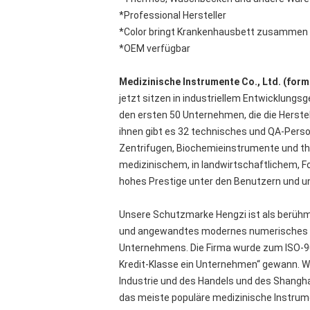
*Professional Hersteller
*Color bringt Krankenhausbett zusammen
*OEM verfügbar
Medizinische Instrumente Co., Ltd. (form
jetzt sitzen in industriellem Entwicklungs
den ersten 50 Unternehmen, die die Herst
ihnen gibt es 32 technisches und QA-Person
Zentrifugen, Biochemieinstrumente und the
medizinischem, in landwirtschaftlichem, 
hohes Prestige unter den Benutzern und un
Unsere Schutzmarke Hengzi ist als berühm
und angewandtes modernes numerisches Steu
Unternehmens. Die Firma wurde zum ISO-90
Kredit-Klasse ein Unternehmen“ gewann. W
Industrie und des Handels und des Shangh
das meiste populäre medizinische Instrume