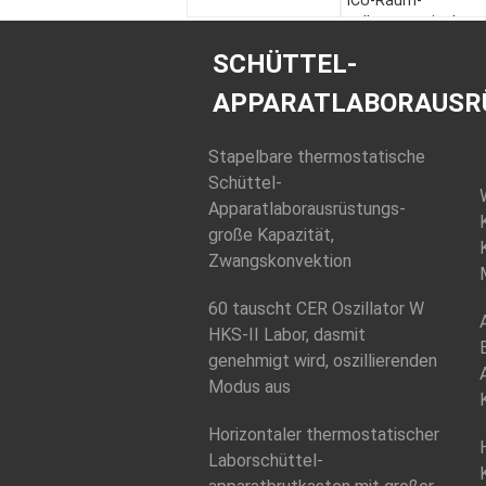
ICU-Raum-
vollautomatisches
Krankenhaus-Bett
SCHÜTTEL-
APPARATLABORAUSR
Stapelbare thermostatische
Schüttel-
Apparatlaborausrüstungs-
große Kapazität,
Zwangskonvektion
60 tauscht CER Oszillator W
HKS-II Labor, dasmit
genehmigt wird, oszillierenden
Modus aus
Horizontaler thermostatischer
Laborschüttel-