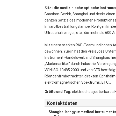
Sitzt
die medizinische optische Instrume
Baoshan-Bezirk, Shanghai und deckt einen 
ganzen Satz s des modernen Produktionssa
Infrarotbestrahlungslampe, Röntgenfilmbe
Ultraschallreiniger, etc., die mehr als 600 
Mit einem starken R&D-Team und hohen Anf
gewonnen. Yuejin hat den Preis „des Unte
Instrument-Handelsverband Shanghais hera
„Markenartikel“ durch Industrie-Vereinigu
VON ISO-13485:2003 und von CER bestätigt 
Röntgenfilmbetrachter, direkten Ophthalm
elektromagnetischen Spektrums, ETC….
Größe und Tag:
elektrisches justierbares
Kontaktdaten
Shanghai hengyue medical instrument