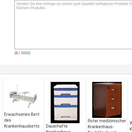
(
0
/ 3000)
Erwachsenes Bett
des
Roter medizinischer
W
Krankenhausbetts
Dauerhafte
Krankenhaus-
K