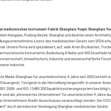
al medizinisches Instrument-Fabrik Shanghais Yuejin Shanghais Yue
gebiet Kangqiao, Pudong-Bezirk, Shanghai und deckten einen Architekt
ellungsunternehmens-Lizenz des medizinischen Geräts vom SFDA erhie
al. Unsere Firma wird spezialisiert, auf, viele Arten Brutkasten, Tr
rmostatische Instrumente, Bedeckung 8 Reihe und 300 Einzelteile her
Forstwirtschaft, Umweltschutz, Industrie und wissenschaftliche For
serer Industrie.
te Marke Shanghais für ununterbrochene 4 Jahre seit 2002 betitelt 
ergerät, Testgerät in der Herstellung hergestellt. In unserer Ansic
01:2008- und ISO-13485:2003qualitätssicherungssystem bestätigt un
ir sind als „ehrenwertes Unternehmen“ für ununterbrochen 9 Jahre d
ai-Unternehmens-Kredit-Ausschusses veranschlagt worden. Der CO2 B
nt“ durch die Industrie-Vereinigung Shanghai-medizinischer Geräte.