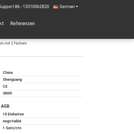
Support:
86--13310062820
German
kt
Referenzen
mm mit 2 Fächern
China
Shenguang
CE
SN05
 AGB:
10 Einheiten
negotiable
1 Satz/ctn