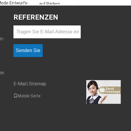
ode-Entwurfs-
auf Rädern
rankenhaus-
500x510x700mm
usrüstungs-Möbel
REFERENZEN
m-
Senden Sie
en
E-Mail
Sitemap
|
Mobile Seite