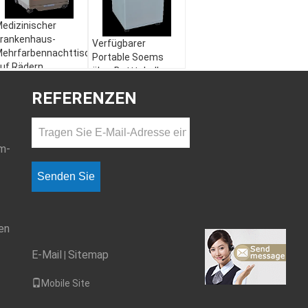
edizinischer
rankenhaus-
Verfügbarer
ehrfarbennachttisch
Portable Soems
uf Rädern
über Betttabelle
500x510x700mm
440x470x780mm
REFERENZEN
mit 2 Fächern
m-
Senden Sie
en
E-Mail
Sitemap
|
Mobile Site