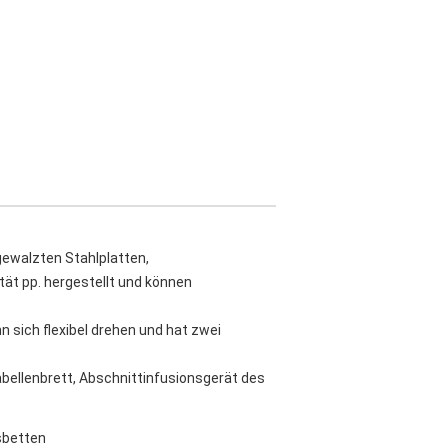
gewalzten Stahlplatten,
ät pp. hergestellt und können
 sich flexibel drehen und hat zwei
bellenbrett, Abschnittinfusionsgerät des
sbetten