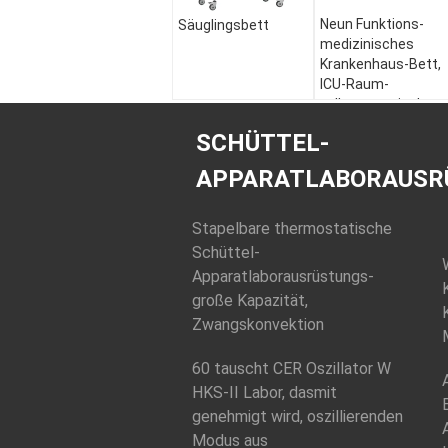
Neun Funktions-
Säuglingsbett
medizinisches
Krankenhaus-Bett,
ICU-Raum-
vollautomatisches
Krankenhaus-Bett
SCHÜTTEL-
APPARATLABORAUSR
Stapelbare thermostatische
Schüttel-
Apparatlaborausrüstungs-
große Kapazität,
Zwangskonvektion
60 tauscht CER Oszillator W
HKS-II Labor, dasmit
genehmigt wird, oszillierenden
Modus aus