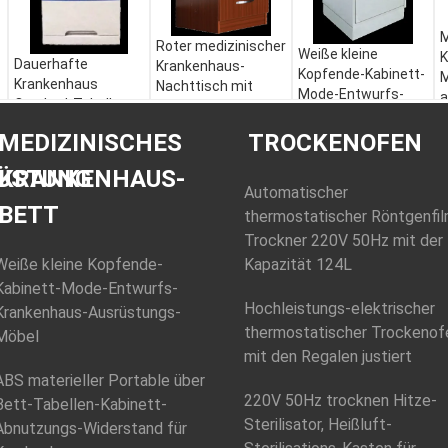
M
Roter medizinischer
Weiße kleine
K
Dauerhafte
Krankenhaus-
Kopfende-Kabinett-
M
Krankenhaus
Nachttisch mit
Mode-Entwurfs-
a
Overbed-Tabelle,
Fach zuschließen
Krankenhaus-
Fach 3 über Bett-
500x450x760mm
Ausrüstungs-Möbel
MEDIZINISCHES
TROCKENOFEN
Kabinett
475x470x755mm
ÜSTUNG
KRANKENHAUS-
Automatischer
BETT
thermostatischer Röntgenfil
Trockner 220V 50Hz mit der
Weiße kleine Kopfende-
Kapazität 124L
Kabinett-Mode-Entwurfs-
Hochleistungs-elektrischer
Krankenhaus-Ausrüstungs-
thermostatischer Trockenof
Möbel
mit den Regalen justiert
ABS materieller Portable über
220V 50Hz trocknen Hitze-
Bett-Tabellen-Kabinett-
Sterilisator, Heißluft-
Abnutzungs-Widerstand für