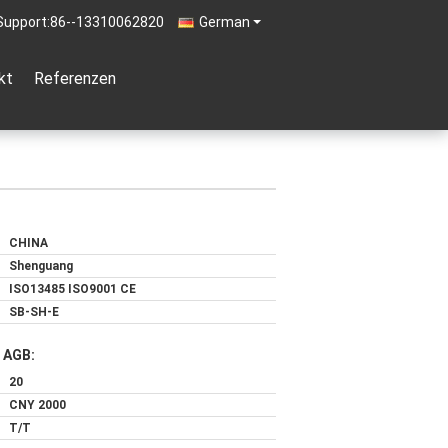
Support:
86--13310062820
German
kt
Referenzen
CHINA
Shenguang
ISO13485 ISO9001 CE
SB-SH-E
 AGB:
20
CNY 2000
T/T