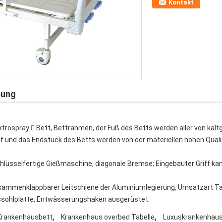
Kontakt
bung
rospray  Bett, Bettrahmen, der Fuß des Betts werden aller von kalt
f und das Endstück des Betts werden von der materiellen hohen Qualit
lüsselfertige Gießmaschine, diagonale Bremse; Eingebauter Griff kann
zusammenklappbarer Leitschiene der Aluminiumlegierung, Umsatzart Ta
assohlplatte, Entwässerungshaken ausgerüstet.
,
,
 Krankenhausbett
Krankenhaus overbed Tabelle
Luxuskrankenhau